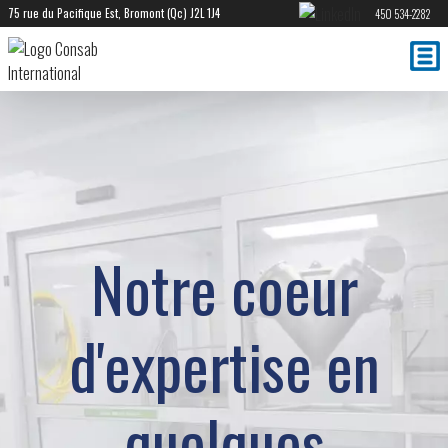
75 rue du Pacifique Est, Bromont (Qc) J2L 1J4
450 534-2282
Notre coeur
d'expertise en
quelques